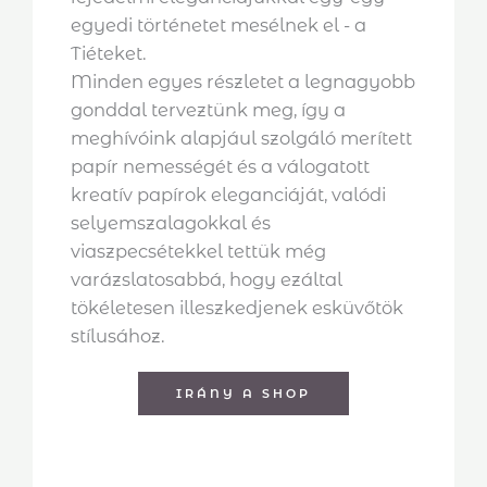
egyedi történetet mesélnek el - a
Tiéteket.
Minden egyes részletet a legnagyobb
gonddal terveztünk meg, így a
meghívóink alapjául szolgáló merített
papír nemességét és a válogatott
kreatív papírok eleganciáját, valódi
selyemszalagokkal és
viaszpecsétekkel tettük még
varázslatosabbá, hogy ezáltal
tökéletesen illeszkedjenek esküvőtök
stílusához.
IRÁNY A SHOP