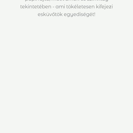
tekintetében - ami tökéletesen kifejezi
esküvőtök egyediségét!
Stílus & Elegancia
A szerelem a részletekben lakozik
Esküvői meghívó kollekcióink egyedülálló
élményt kínálnak. A valódi selyem szalagok és
viaszpecsétek egy parányi luxust sugallnak,
mintha a szerelem és romantika ékszerei
lennének. A finoman kivitelezett díszítések és
papírtextúrák által így lehetővé válik a Ti
személyes stílusotok kifejezése.