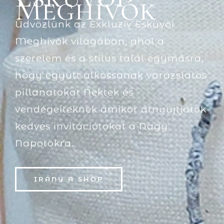
Meghívók
Üdvözlünk az Exkluzív Esküvői
Meghívók világában, ahol a
szerelem és a stílus talál egymásra,
hogy együtt alkossanak varázslatos
pillanatokat Nektek és
vendégeiteknek amikor átnyújtjátok
kedves invitációtokat a Nagy
Napotokra.
IRÁNY A SHOP