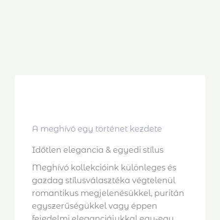
A meghívó egy történet kezdete
Időtlen elegancia & egyedi stílus
Meghívó kollekcióink különleges és
gazdag stílusválasztéka végtelenül
romantikus megjelenésükkel, puritán
egyszerűségükkel vagy éppen
fejedelmi eleganciájukkal egy-egy