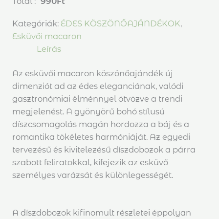
Total :
990
Ft
Kategóriák:
ÉDES KÖSZÖNŐAJÁNDÉKOK
,
Esküvői macaron
Leírás
Az esküvői macaron köszönőajándék új
dimenziót ad az édes eleganciának, valódi
gasztronómiai élménnyel ötvözve a trendi
megjelenést. A gyönyörű bohó stílusú
díszcsomagolás magán hordozza a báj és a
romantika tökéletes harmóniáját. Az egyedi
tervezésű és kivitelezésű díszdobozok a párra
szabott feliratokkal, kifejezik az esküvő
személyes varázsát és különlegességét.
A díszdobozok kifinomult részletei éppolyan