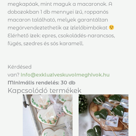
megkapóak, mint maguk a macaronok. A
dobozokban 1 db mennyei ízű, roppanós
macaron található, melyek garantáltan
megörvendeztethetik az ízlelőbimbókat
Elérhető ízek: epres, csokoládés-narancsos,
fügés, szedres és sós karamell.
Kérdésed
van?
info@exkluziveskuvoimeghivok.hu
Minimális rendelés: 30 db
Kapcsolódó termékek