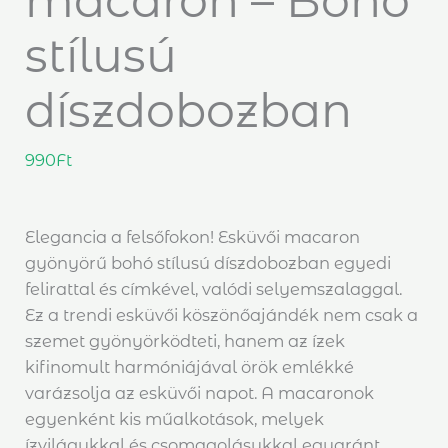
macaron – Bohó
stílusú
díszdobozban
990
Ft
Elegancia a felsőfokon! Esküvői macaron
gyönyörű bohó stílusú díszdobozban egyedi
felirattal és címkével, valódi selyemszalaggal.
Ez a trendi esküvői köszönőajándék nem csak a
szemet gyönyörködteti, hanem az ízek
kifinomult harmóniájával örök emlékké
varázsolja az esküvői napot. A macaronok
egyenként kis műalkotások, melyek
ízvilágukkal és csomagolásukkal egyaránt