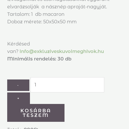
elvarázsolják a násznép apraját-nagyját.
Tartalom: 1 db macaron
Doboz mérete: 50x50x50 mm
Kérdésed
van?
info@exkluziveskuvoimeghivok.hu
Minimális rendelés: 30 db
-
+
KOSÁRBA
TESZEM