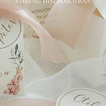
stílusú díszdobozban