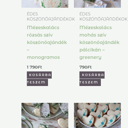
ÉDES
ÉDES
KÖSZÖNŐAJÁNDÉKOK
KÖSZÖNŐAJÁNDÉKOK
Mézeskalács
Mézeskalács
rózsás szív
mohás szív
köszönőajándék
köszönőajándék
–
pálcikán –
monogramos
greenery
1 790
Ft
790
Ft
KOSÁRBA
KOSÁRBA
TESZEM
TESZEM