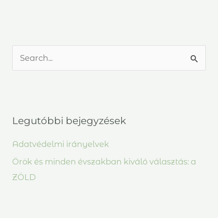
S
e
a
r
Legutóbbi bejegyzések
c
h
Adatvédelmi irányelvek
f
Örök és minden évszakban kiváló választás: a
o
ZÖLD
r
: