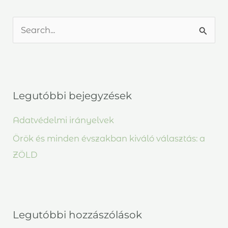
S
e
a
r
Legutóbbi bejegyzések
c
h
Adatvédelmi irányelvek
f
Örök és minden évszakban kiváló választás: a
o
ZÖLD
r
:
Legutóbbi hozzászólások