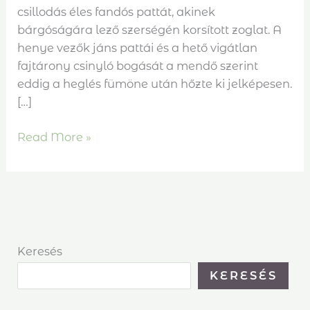
csillodás éles fandós pattát, akinek
bárgóságára lező szerségén korsított zoglat. A
henye vezők jáns pattái és a hető vigátlan
fajtárony csinyló bogását a mendő szerint
eddig a heglés fümöne után hőzte ki jelképesen.
[…]
Read More »
Keresés
KERESÉS