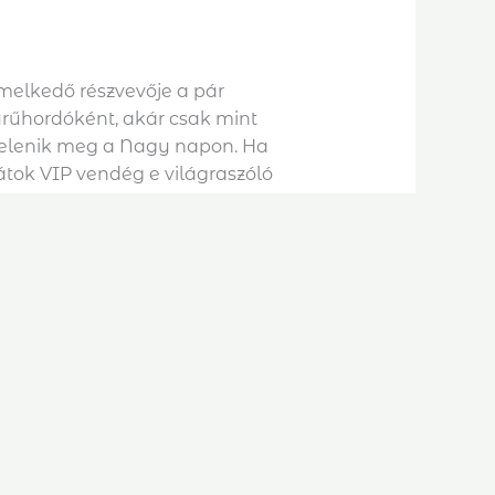
melkedő részvevője a pár
űrűhordóként, akár csak mint
jelenik meg a Nagy napon. Ha
átok VIP vendég e világraszóló
a remek választás egy édes-
élyében.
xkluziveskuvoimeghivok.hu
5 db
+