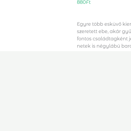
880
Ft
Egyre több esküvő kie
szeretett ebe, akár gy
fontos családtagként 
netek is négylábú bar
eseményen, akkor itt 
mézes kutyuska szem
Kérdésed van?
info@e
Minimális rendelés: 1
-
KOSÁRBA