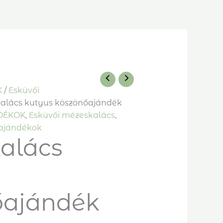
K
/
Esküvői
alács kutyus köszönőajándék
DÉKOK
,
Esküvői mézeskalács
,
ajándékok
alács
őajándék