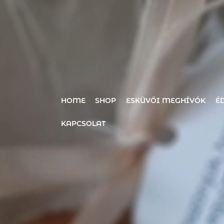
Skip
to
content
HOME
SHOP
ESKÜVŐI MEGHÍVÓK
É
KAPCSOLAT