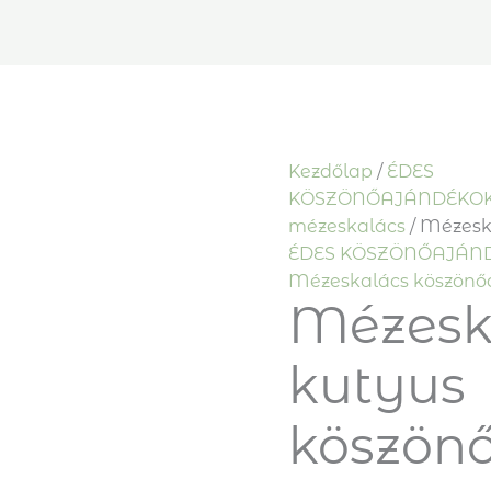
Kezdőlap
/
ÉDES
KÖSZÖNŐAJÁNDÉKO
mézeskalács
/ Mézesk
ÉDES KÖSZÖNŐAJÁN
Mézeskalács köszönő
Mézesk
kutyus
köszön