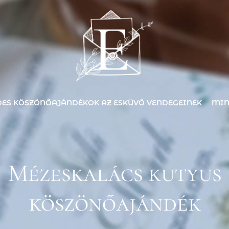
Mézeskalác
kutyus
köszönőajá
mennyiség
DES KÖSZÖNŐAJÁNDÉKOK AZ ESKÜVŐ VENDEGEINEK
MIN
Mézeskalács kutyus
köszönőajándék