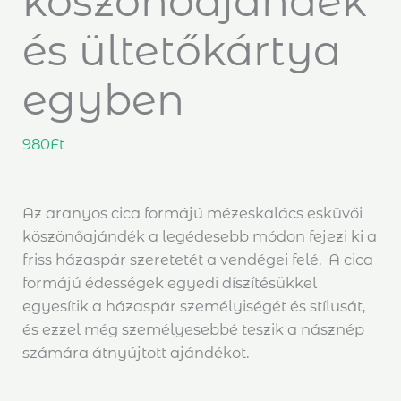
köszönőajándék
és ültetőkártya
egyben
980
Ft
Az aranyos cica formájú mézeskalács esküvői
köszönőajándék a legédesebb módon fejezi ki a
friss házaspár szeretetét a vendégei felé. A cica
formájú édességek egyedi díszítésükkel
egyesítik a házaspár személyiségét és stílusát,
és ezzel még személyesebbé teszik a násznép
számára átnyújtott ajándékot.