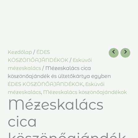
Kezdőlap
/
ÉDES
KÖSZÖNŐAJÁNDÉKOK
/
Esküvői
mézeskalács
/ Mézeskalács cica
köszönőajándék és ültetőkártya egyben
ÉDES KÖSZÖNŐAJÁNDÉKOK
,
Esküvői
mézeskalács
,
Mézeskalács köszönőajándékok
Mézeskalács
cica