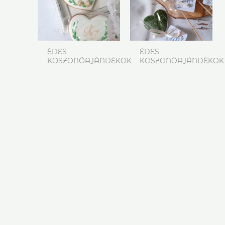
ÉDES
ÉDES
KÖSZÖNŐAJÁNDÉKOK
KÖSZÖNŐAJÁNDÉKOK
Mézeskalács
Mézeskalács
rózsás szív
mohás szív
köszönőajándék
köszönőajándék
–
pálcikán –
monogramos
greenery
1 790
Ft
790
Ft
KOSÁRBA
KOSÁRBA
TESZEM
TESZEM