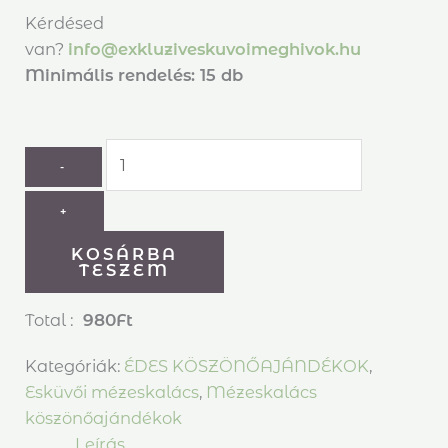
Kérdésed
van?
info@exkluziveskuvoimeghivok.hu
Minimális rendelés: 15 db
-
+
KOSÁRBA
TESZEM
Total :
980
Ft
Kategóriák:
ÉDES KÖSZÖNŐAJÁNDÉKOK
,
Esküvői mézeskalács
,
Mézeskalács
köszönőajándékok
Leírás