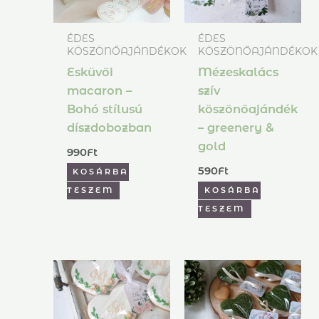
ÉDES
ÉDES
KÖSZÖNŐAJÁNDÉKOK
KÖSZÖNŐAJÁNDÉKOK
Esküvői
Mézeskalács
macaron –
szív
Bohó stílusú
köszönőajándék
díszdobozban
– greenery &
gold
990
Ft
590
Ft
KOSÁRBA
TESZEM
KOSÁRBA
TESZEM