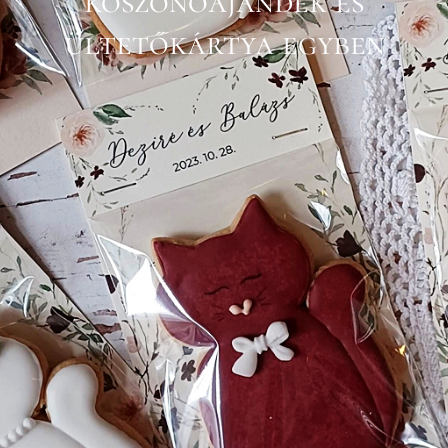
köszönőajándék és
ültetőkártya egyben