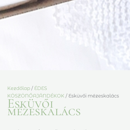
Kezdőlap
/
ÉDES
KÖSZÖNŐAJÁNDÉKOK
/ Esküvői mézeskalács
Esküvői
mézeskalács