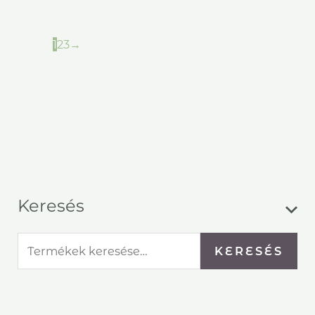
kék virágokkal
790
Ft
1
2
3
→
Keresés
KERESÉS