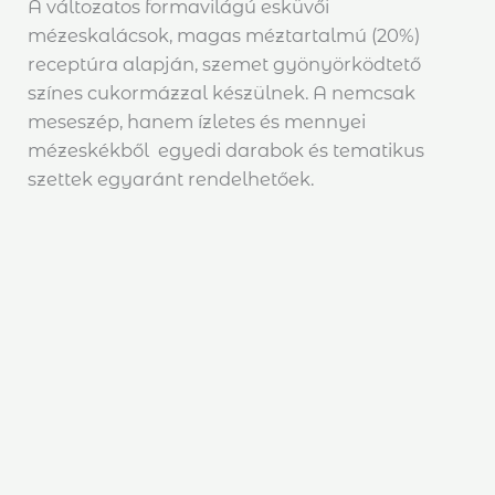
A változatos formavilágú esküvői
mézeskalácsok, magas méztartalmú (20%)
receptúra alapján, szemet gyönyörködtető
színes cukormázzal készülnek. A nemcsak
meseszép, hanem ízletes és mennyei
mézeskékből egyedi darabok és tematikus
szettek egyaránt rendelhetőek.