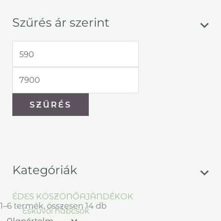
Szűrés ár szerint
SZŰRÉS
Kategóriák
ÉDES KÖSZÖNŐAJÁNDÉKOK
1–6 termék, összesen 14 db
Esküvői habcsók