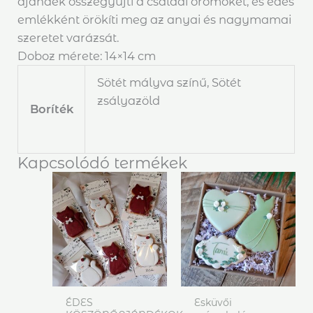
ajándék összegyűjti a családi örömöket, és édes
emlékként örökíti meg az anyai és nagymamai
szeretet varázsát.
Doboz mérete: 14×14 cm
Sötét mályva színű, Sötét
zsályazöld
Boríték
Kapcsolódó termékek
ÉDES
Esküvői