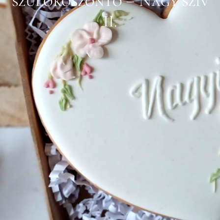
szülőköszöntő – Nagy szív
II.