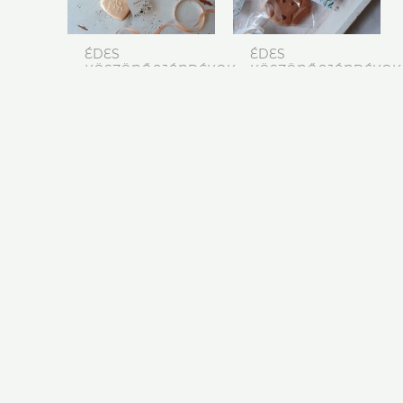
ÉDES
ÉDES
KÖSZÖNŐAJÁNDÉKOK
KÖSZÖNŐAJÁNDÉKOK
Mézeskalács
Mézeskalács
szív
kutyus
köszönőajándék
köszönőajándék
– barack
880
Ft
590
Ft
KOSÁRBA
KOSÁRBA
TESZEM
TESZEM