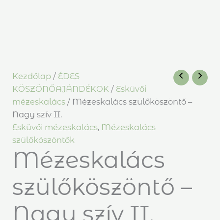
Kezdőlap
/
ÉDES
KÖSZÖNŐAJÁNDÉKOK
/
Esküvői
mézeskalács
/ Mézeskalács szülőköszöntő –
Nagy szív II.
Esküvői mézeskalács
,
Mézeskalács
szülőköszöntők
Mézeskalács
szülőköszöntő –
Nagy szív II.