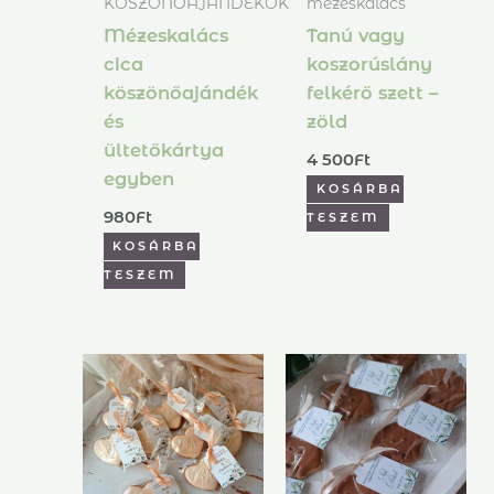
KÖSZÖNŐAJÁNDÉKOK
mézeskalács
Mézeskalács
Tanú vagy
cica
koszorúslány
köszönőajándék
felkérő szett –
és
zöld
ültetőkártya
4 500
Ft
egyben
KOSÁRBA
980
Ft
TESZEM
KOSÁRBA
TESZEM