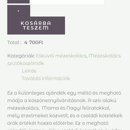
+
KOSÁRBA
TESZEM
Total :
4 700
Ft
Kategóriák:
Esküvői mézeskalács
,
Mézeskalács
szülőköszöntők
Leírás
További információk
Ez a különleges ajándék egy méltó és megható
módja a köszönetnyilvánításnak. A szív alakú
mézeskalács, Mama és Nagyi feliratokkal,
mély érzelmeket közvetít, és a családi kötelékek
örök értékét hozza előtérbe. Ez a megható