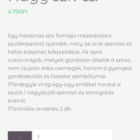
4 700
Ft
Egy hatalmas szív formájú mézeskalács
szülőköszöntő ajándék, mely az örök szeretet és
hálás köszönet kifejeződése. Az apró
cukorvirágok, melyek gondosan díszítik a szívet,
nem csupán édes csemegék, hanem a gyengéd
gondoskodás és tisztelet szimbólumai.
Mindegyik virág egy-egy emléket hordoz a
szülői / nagyszülői szeretet és támogatás
éveiről.
Minimális rendelés: 2 db
-